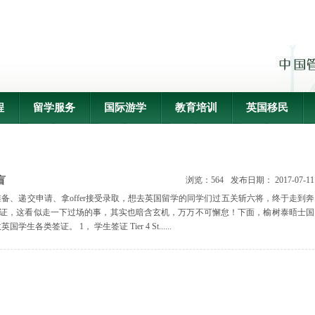
程
留学服务
国际游学
教育培训
英国移民
盲
浏览：564
发布日期： 2017-07-11
备、递交申请、拿offer接受录取，想去英国留学的同学们过五关斩六将，终于走到奔
签证，这看似走一下过场的事，其实也暗含玄机，万万不可懈怠！下面，榆树泰晤士国
各类签证。 1， 学生签证 Tier 4 St......