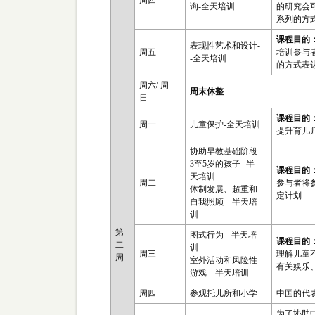
周四
询-全天培训
的研究会
系列的方
课程目的
表现性艺术和设计-
周五
培训参与
-全天培训
的方式表
周六/ 周
周末休整
日
课程目的
周一
儿童保护-全天培训
提升育儿
协助早教基础阶段
3至5岁的孩子--半
课程目的
天培训
周二
参与者将
体制发展、超重和
定计划
自我照顾—半天培
训
第
图式行为- -半天培
课程目的
二
训
周三
理解儿童
周
室外活动和风险性
有关娱乐
游戏—半天培训
周四
参观托儿所和小学
中国的代
为了协助